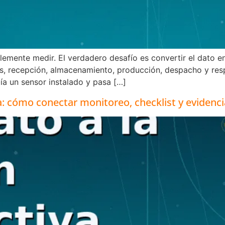
mente medir. El verdadero desafío es convertir el dato en
aras, recepción, almacenamiento, producción, despacho y r
bía un sensor instalado y pasa […]
va: cómo conectar monitoreo, checklist y evidenci