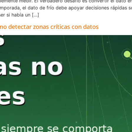
mente medir. El verdadero desafío es convertir el dato en
temporada, el dato de frío debe apoyar decisiones rápidas
er si había un […]
mo detectar zonas críticas con datos