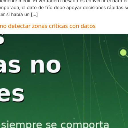
mente medir. El verdadero desafío es convertir el dato en
temporada, el dato de frío debe apoyar decisiones rápidas
er si había un […]
mo detectar zonas críticas con datos