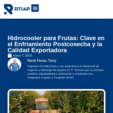
Soluciones IoT por industrias
Cómo lo hacemos
Hidrocooler para Frutas: Clave en
el Enfriamiento Postcosecha y la
Calidad Exportadora
mayo 7, 2025
René Flores Terry
Ingeniero Civil Electrónico con experiencia en desarrollo de
negocios y liderazgo de equipos en TI. Destaca por su enfoque
analítico, adaptabilidad y orientación a resultados con
integridad. Creador y Fundador RTIAP.